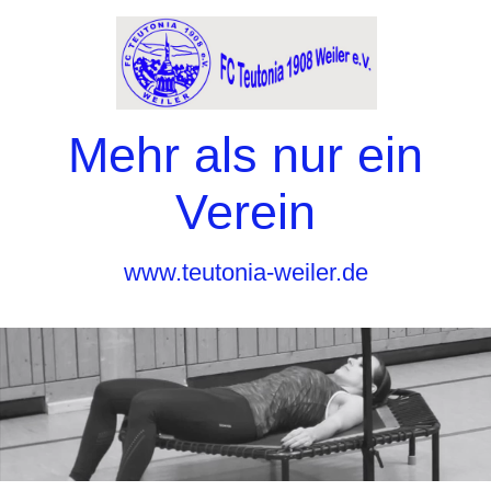
Mehr als nur ein
Verein
www.teutonia-weiler.de