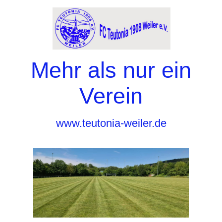
Mehr als nur ein
Verein
www.teutonia-weiler.de