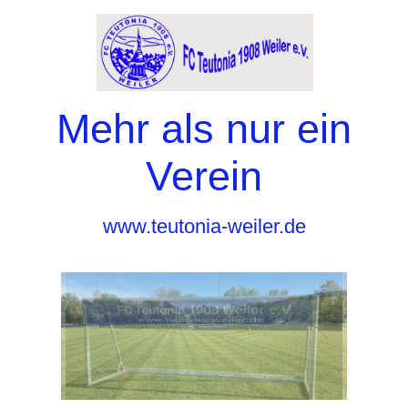
Mehr als nur ein
Verein
www.teutonia-weiler.de