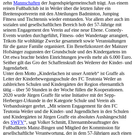
zehn
Mannschaften
der Jugendspielgemeinschaft trägt. Aus einem
reinen Fußballclub ist in Weiler über die letzten Jahre ein
Breitensportverein mit den Abteilungen Badminton, Jumping
Fitness und Tischtennis wieder entstanden. Vor allem aber auch im
sozialen und gesellschaftlichen Bereich hob der 57-Jährige mit
seinem Engagement den Verein auf eine neue Ebene. Comedy-
Events wurden durchgeführt, Fitness- oder Wandertage arrangiert,
Trikots für wohltätige Zwecke gesammelt sowie Veranstaltungen
für die ganze Familie organisiert. Ein Benefizkonzert der Mainzer
Hofsänger zugunsten der Grundschule und des Kindergartens im
Ort etwa brachte beiden Einrichtungen jeweils mehr als 6.000 Euro.
Seither gilt das Gro der Schaffenskraft des Weilerer der Kinder- und
Jugendarbeit.
Unter dem Motto „Kinderlachen ist unser Antrieb“ ist Graffe als
Leiter der Kinderbewegungsschule des FC Teutonia Weiler an
zahlreichen Schulen und Kindergärten der Region ehrenamtlich
tätig – über 50 Stunden in der Woche füllen die Kooperationen.
2020 wurde Jürgen Graffe für seine Initiative mit der Sepp-
Herberger-Urkunde in der Kategorie Schule und Verein als
Verbandssieger geehrt. „Mit seinem Engagement für den FC
Teutonia Weiler und die Kinder- und Jugendlichen in den Schulen
und Kindergärten ist Jürgen Graffe ein absolutes Aushängeschild
des
SWFV
“, sagt Volker Schmitt, Ehrenamtsbeauftragter des
Fußballkreis Mainz-Bingen und Mitglied der Kommission für
gesellschaftliche Verantwortung, der in dem 57-Jährigen auch einen