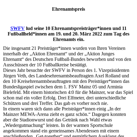
Ehrenamtspreis
SWFV
lud seine 10 Ehrenamtspreisträger*innen und 11
Fußballheld*innen am 19. und 20. März 2022 zum Tag des
Ehrenamts ein.
Die insgesamt 21 Preisträger*innen wurden von Ihren Vereinen
innerhalb der „Aktion Ehrenamt“ und der „Aktion Junges
Ehrenamt“ des Deutschen Fußball-Bundes beworben und von den
Ausschüssen der 10 Fußballkreise bestätigt.
Dieses Jahr besuchte der SWFV in Person des 1. Vizepräsidenten
Jürgen Veth, des Landesehrenamtsbeauftragten Axel Rolland und
den 10 Kreisehrenamtsbeauftragten mit den Preisträger*innen das
Bundesligaspiel zwischen dem 1. FSV Mainz 05 und Arminia
Bielefeld. Mit einem historischen 4:0 für die Mainzer, war das Spiel
schon mal ein voller Erfolg. Drei Elfmeter, drei unterschiedliche
Schützen und drei Treffer. Das gab es vorher noch nie.
In einem waren sich dann alle Preisträger*innen einig „In der
Mainzer MEWA-Arena zieht es ganz schön.“ Dagegen konnten
aber die Stadionwurst und das Getränk nach Wahl etwas
„Wiedergutmachung“ leisten. In der warmen Sportschule
angekommen stand ein gemeinsames Abendessen mit einem
anschließenden „Get-together“ und gemütlichem Ausklang des