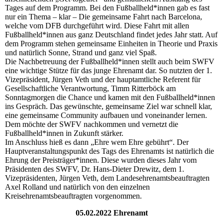
Tages auf dem Programm. Bei den Fußballheld*innen gab es fast
nur ein Thema – klar – Die gemeinsame Fahrt nach Barcelona,
welche vom DFB durchgeführt wird. Diese Fahrt mit allen
Fußballheld*innen aus ganz Deutschland findet jedes Jahr statt. Auf
dem Programm stehen gemeinsame Einheiten in Theorie und Praxis
und natürlich Sonne, Strand und ganz viel Spaß.
Die Nachbetreuung der Fußballheld*innen stellt auch beim SWFV
eine wichtige Stütze für das junge Ehrenamt dar. So nutzten der 1.
Vizepräsident, Jürgen Veth und der hauptamtliche Referent für
Gesellschaftliche Verantwortung, Timm Ritterböck am
Sonntagmorgen die Chance und kamen mit den Fußballheld*innen
ins Gespräch. Das gewünschte, gemeinsame Ziel war schnell klar,
eine gemeinsame Community aufbauen und voneinander lernen.
Dem möchte der SWFV nachkommen und vernetzt die
Fußballheld*innen in Zukunft stärker.
Im Anschluss hieß es dann „Ehre wem Ehre gebührt“. Der
Hauptveranstaltungspunkt des Tags des Ehrenamts ist natürlich die
Ehrung der Preisträger*innen. Diese wurden dieses Jahr vom
Präsidenten des SWFV, Dr. Hans-Dieter Drewitz, dem 1.
Vizepräsidenten, Jürgen Veth, dem Landesehrenamtsbeauftragten
Axel Rolland und natürlich von den einzelnen
Kreisehrenamtsbeauftragten vorgenommen.
05.02.2022 Ehrenamt