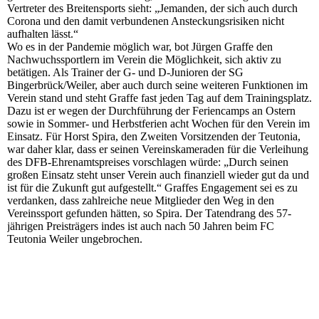
Vertreter des Breitensports sieht: „Jemanden, der sich auch durch
Corona und den damit verbundenen Ansteckungsrisiken nicht
aufhalten lässt.“
Wo es in der Pandemie möglich war, bot Jürgen Graffe den
Nachwuchssportlern im Verein die Möglichkeit, sich aktiv zu
betätigen. Als Trainer der G- und D-Junioren der SG
Bingerbrück/Weiler, aber auch durch seine weiteren Funktionen im
Verein stand und steht Graffe fast jeden Tag auf dem Trainingsplatz.
Dazu ist er wegen der Durchführung der Feriencamps an Ostern
sowie in Sommer- und Herbstferien acht Wochen für den Verein im
Einsatz. Für Horst Spira, den Zweiten Vorsitzenden der Teutonia,
war daher klar, dass er seinen Vereinskameraden für die Verleihung
des DFB-Ehrenamtspreises vorschlagen würde: „Durch seinen
großen Einsatz steht unser Verein auch finanziell wieder gut da und
ist für die Zukunft gut aufgestellt.“ Graffes Engagement sei es zu
verdanken, dass zahlreiche neue Mitglieder den Weg in den
Vereinssport gefunden hätten, so Spira. Der Tatendrang des 57-
jährigen Preisträgers indes ist auch nach 50 Jahren beim FC
Teutonia Weiler ungebrochen.